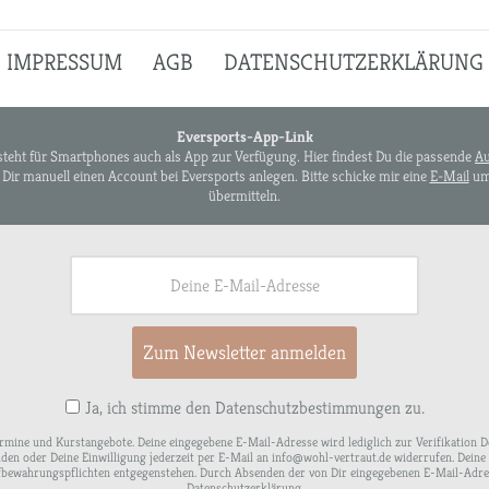
IMPRESSUM
AGB
DATENSCHUTZERKLÄRUNG
Eversports-App-Link
steht für Smartphones auch als App zur Verfügung. Hier findest Du die passende
Au
Dir manuell einen Account bei Eversports anlegen. Bitte schicke mir eine
E-Mail
um 
übermitteln.
Zum Newsletter anmelden
Ja, ich stimme den Datenschutzbestimmungen zu.
ermine und Kurstangebote. Deine eingegebene E-Mail-Adresse wird lediglich zur Verifikation
elden oder Deine Einwilligung jederzeit per E-Mail an info@wohl-vertraut.de widerrufen. Dei
fbewahrungspflichten entgegenstehen. Durch Absenden der von Dir eingegebenen E-Mail-Adresse
Datenschutzerklärung.