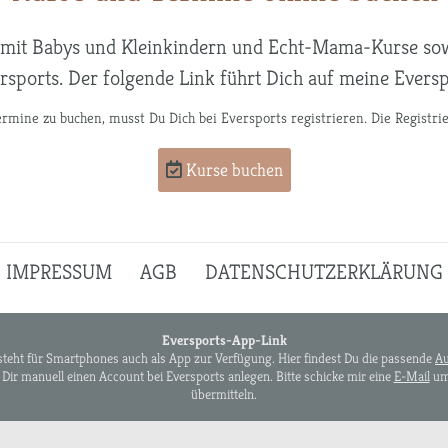
 mit Babys und Kleinkindern und Echt-Mama-Kurse sow
rsports. Der folgende Link führt Dich auf meine Evers
mine zu buchen, musst Du Dich bei Eversports registrieren. Die Registrie
Kurse buchen
IMPRESSUM
AGB
DATENSCHUTZERKLÄRUNG
Eversports-App-Link
steht für Smartphones auch als App zur Verfügung. Hier findest Du die passende
Au
Dir manuell einen Account bei Eversports anlegen. Bitte schicke mir eine
E-Mail
um 
übermitteln.